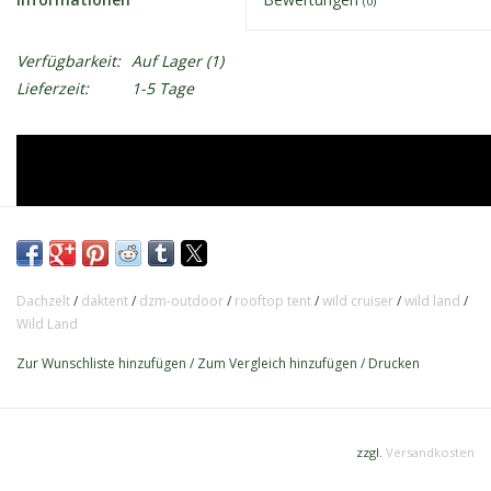
(0)
Verfügbarkeit:
Auf Lager
(1)
Lieferzeit:
1-5 Tage
Dachzelt
/
daktent
/
dzm-outdoor
/
rooftop tent
/
wild cruiser
/
wild land
/
Wild Land
Zur Wunschliste hinzufügen
/
Zum Vergleich hinzufügen
/
Drucken
zzgl.
Versandkosten