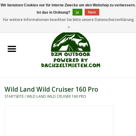
Wir benutzen Cookies nur für interne Zwecke um den Webshop zu verbessern.
Ja
Nein
Ist das in Ordnung?
0 Artikel - €0,00
Für weitere Informationen beachten Sie bitte unsere Datenschutzerklärung.
»
Startseite
Dachzeltanhänger
Dachzelte
Zelte
Wild Land Wild Cruiser 160 Pro
STARTSEITE
/
WILD LAND WILD CRUISER 160 PRO
Camping/Outdoor
Ersatzteile
Marken