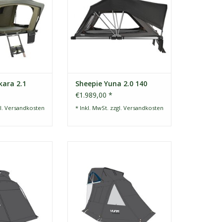
r suchen.
ZUM WARENKORB HINZUFÜGEN
RB HINZUFÜGEN
kara 2.1
Sheepie Yuna 2.0 140
€1.989,00 *
l.
Versandkosten
* Inkl. MwSt. zzgl.
Versandkosten
Jimba Vorzelt in
Sheepie Yuna Annex Family
au.
Robuste, wetterfeste Markise für
rfestes Zelt für
zusätzlichen Schatten und Schutz.
atten und Schutz.
Einheitsgröße, passend für Yuna
Größe!
1.0 und 2.0
ZUM WARENKORB HINZUFÜGEN