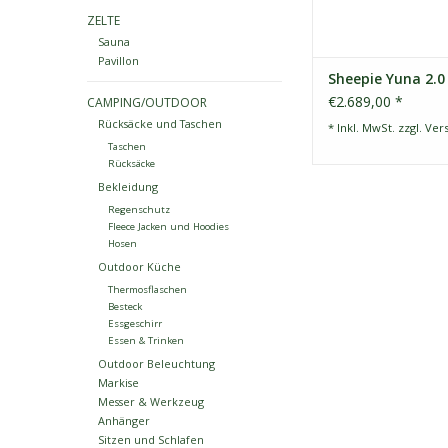
ZELTE
Sauna
Pavillon
Sheepie Yuna 2.0
€2.689,00 *
CAMPING/OUTDOOR
Rücksäcke und Taschen
* Inkl. MwSt. zzgl.
Ver
Taschen
Rücksäcke
Bekleidung
Regenschutz
Fleece Jacken und Hoodies
Hosen
Outdoor Küche
Thermosflaschen
Besteck
Essgeschirr
Essen & Trinken
Outdoor Beleuchtung
Markise
Messer & Werkzeug
Anhänger
Sitzen und Schlafen