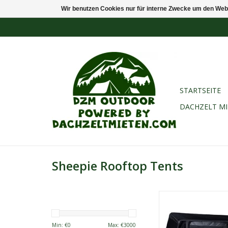
Wir benutzen Cookies nur für interne Zwecke um den Web
STARTSEITE
DACHZELT M
Sheepie Rooftop Tents
Das Sheepie Jimba Jim
der Farbe Grey/Blac
geräumiges Softcove
Min: €
0
Max: €
3000
für zwei Personen, da