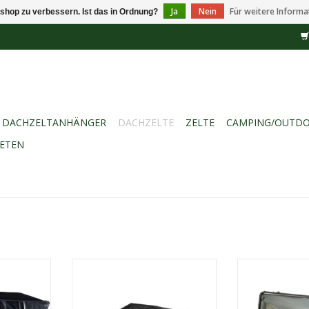
Ja
Nein
Für weitere Informa
shop zu verbessern. Ist das in Ordnung?
DACHZELTANHÄNGER
DACHZELTE
ZELTE
CAMPING/OUTD
IETEN
ba Large in
Sheepie Yuna 2.0 160
Sheepie B
k ist ein
Europas meistverkauftes
Geräumiges un
r Dachzelt
Dachzelt, kompakt, langlebig und
Dachzelt für ult
s auf fast
einfach aufzubauen.
Ideal für P