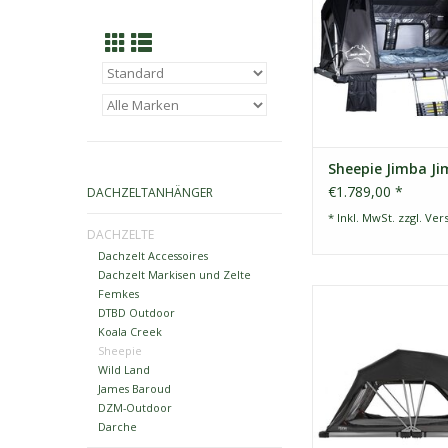
jedes Auto montier
kann, das mit Dac
ausgestattet i
ZUM WARENKORB HI
Sheepie Jimba Ji
€1.789,00 *
DACHZELTANHÄNGER
* Inkl. MwSt. zzgl.
Ver
DACHZELTE
Dachzelt Accessoires
Dachzelt Markisen und Zelte
Femkes
Sheepie Yuna 2.0
DTBD Outdoor
Europas meistver
Koala Creek
Dachzelt, kompakt, la
Sheepie
einfach aufzub
Wild Land
ZUM WARENKORB HI
James Baroud
DZM-Outdoor
Darche