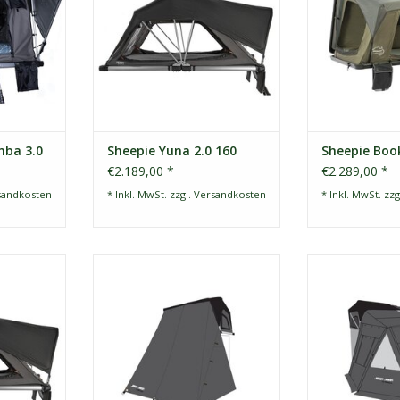
t werden
Abenteue
ZUM WARENKORB HINZUFÜGEN
hträgern
ZUM WARENKO
st.
NZUFÜGEN
mba 3.0
Sheepie Yuna 2.0 160
Sheepie Boo
€2.189,00 *
€2.289,00 *
sandkosten
* Inkl. MwSt. zzgl.
Versandkosten
* Inkl. MwSt. zzg
 Family
Sheepie Jimba Jimba Markise Plus
Sheepie Jimba 
kauftes
Grau
gr
nglebig und
Robuste Allwetter-Markise für
Robuste, wette
auen.
zusätzlichen Schatten und Schutz.
zusätzlichen Sch
Eine Größe!
Eine 
NZUFÜGEN
ZUM WARENKORB HINZUFÜGEN