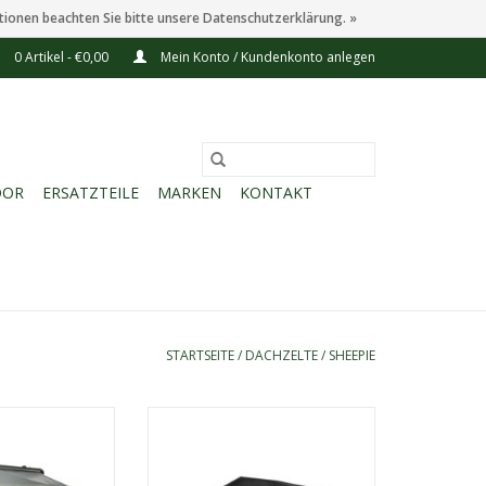
tionen beachten Sie bitte unsere Datenschutzerklärung. »
0 Artikel - €0,00
Mein Konto / Kundenkonto anlegen
OOR
ERSATZTEILE
MARKEN
KONTAKT
STARTSEITE
/
DACHZELTE
/
SHEEPIE
ookara 2.1
Sheepie Yuna 2.0 140
d verbessertes
Europas meistverkauftes
imativen Komfort.
Dachzelt, kompakt, langlebig und
aare, die das
einfach aufzubauen.