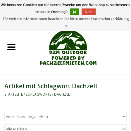
Wir benutzen Cookies nur für interne Zwecke um den Webshop zu verbessern.
Ja
Nein
Ist das in Ordnung?
0 Artikel - €0,00
Für weitere Informationen beachten Sie bitte unsere Datenschutzerklärung.
»
Startseite
Dachzeltanhänger
Dachzelte
Zelte
Artikel mit Schlagwort Dachzelt
Camping/Outdoor
STARTSEITE
/
SCHLAGWORTE
/
DACHZELT
Ersatzteile
Marken