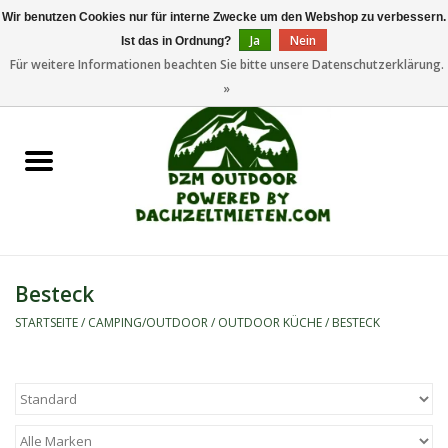
Wir benutzen Cookies nur für interne Zwecke um den Webshop zu verbessern.
Ja
Nein
Ist das in Ordnung?
0 Artikel - €0,00
Für weitere Informationen beachten Sie bitte unsere Datenschutzerklärung.
»
Startseite
Dachzeltanhänger
Dachzelte
Zelte
Besteck
Camping/Outdoor
STARTSEITE
/
CAMPING/OUTDOOR
/
OUTDOOR KÜCHE
/
BESTECK
Ersatzteile
Marken