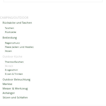
Kontakt
CAMPING/OUTDOOR
Rücksäcke und Taschen
Dachzelt Mieten
Taschen
Rücksäcke
Bekleidung
Regenschutz
Fleece Jacken und Hoodies
Hosen
Outdoor Küche
Thermosflaschen
Besteck
Essgeschirr
Essen & Trinken
Outdoor Beleuchtung
Markise
Messer & Werkzeug
Anhänger
Sitzen und Schlafen