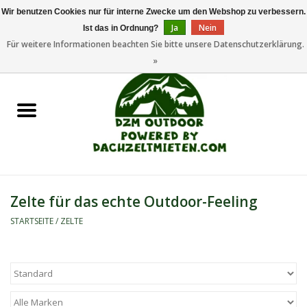
Wir benutzen Cookies nur für interne Zwecke um den Webshop zu verbessern.
Ja
Nein
Ist das in Ordnung?
0 Artikel - €0,00
Für weitere Informationen beachten Sie bitte unsere Datenschutzerklärung.
»
Startseite
Dachzeltanhänger
Dachzelte
Zelte
Zelte für das echte Outdoor-Feeling
Camping/Outdoor
STARTSEITE
/
ZELTE
Ersatzteile
Marken