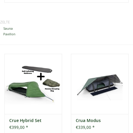
Kontakt
ZELTE
Sauna
Dachzelt Mieten
Pavillon
Crue Hybrid Set
Crua Modus
€399,00 *
€339,00 *