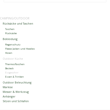
Kontakt
CAMPING/OUTDOOR
Rücksäcke und Taschen
Dachzelt Mieten
Taschen
Rücksäcke
Bekleidung
Regenschutz
Fleece Jacken und Hoodies
Hosen
Outdoor Küche
Thermosflaschen
Besteck
Essgeschirr
Essen & Trinken
Outdoor Beleuchtung
Markise
Messer & Werkzeug
Anhänger
Sitzen und Schlafen