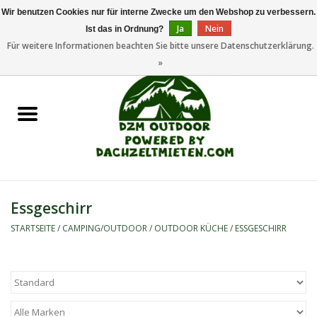
Wir benutzen Cookies nur für interne Zwecke um den Webshop zu verbessern.
Ja
Nein
Ist das in Ordnung?
0 Artikel - €0,00
Für weitere Informationen beachten Sie bitte unsere Datenschutzerklärung.
»
Startseite
Dachzeltanhänger
Dachzelte
Zelte
Essgeschirr
Camping/Outdoor
STARTSEITE
/
CAMPING/OUTDOOR
/
OUTDOOR KÜCHE
/
ESSGESCHIRR
Ersatzteile
Marken