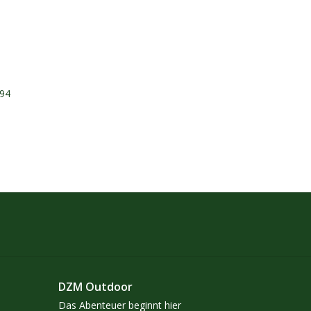
294
DZM Outdoor
Das Abenteuer beginnt hier