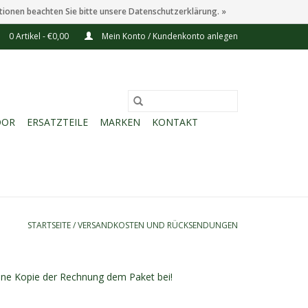
tionen beachten Sie bitte unsere Datenschutzerklärung. »
0 Artikel - €0,00
Mein Konto / Kundenkonto anlegen
OOR
ERSATZTEILE
MARKEN
KONTAKT
STARTSEITE
/
VERSANDKOSTEN UND RÜCKSENDUNGEN
eine Kopie der Rechnung dem Paket bei!