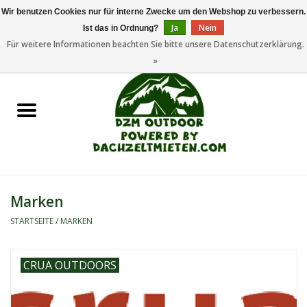
Wir benutzen Cookies nur für interne Zwecke um den Webshop zu verbessern.
Ja
Nein
Ist das in Ordnung?
0 Artikel - €0,00
Für weitere Informationen beachten Sie bitte unsere Datenschutzerklärung.
»
Startseite
Dachzeltanhänger
Dachzelte
Zelte
Marken
Camping/Outdoor
STARTSEITE
/
MARKEN
Ersatzteile
CRUA OUTDOORS
Marken