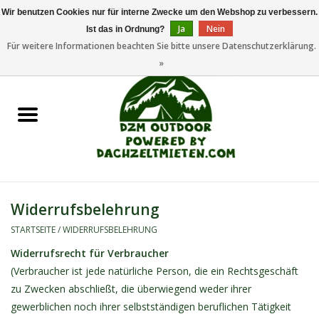
Wir benutzen Cookies nur für interne Zwecke um den Webshop zu verbessern.
Ja
Nein
Ist das in Ordnung?
0 Artikel - €0,00
Für weitere Informationen beachten Sie bitte unsere Datenschutzerklärung.
»
Startseite
Dachzeltanhänger
Dachzelte
Zelte
Widerrufsbelehrung
Camping/Outdoor
STARTSEITE
/
WIDERRUFSBELEHRUNG
Widerrufsrecht für Verbraucher
Ersatzteile
(Verbraucher ist jede natürliche Person, die ein Rechtsgeschäft
zu Zwecken abschließt, die überwiegend weder ihrer
gewerblichen noch ihrer selbstständigen beruflichen Tätigkeit
Marken