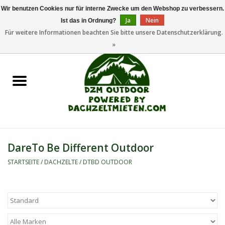
Wir benutzen Cookies nur für interne Zwecke um den Webshop zu verbessern.
Ja
Nein
Ist das in Ordnung?
0 Artikel - €0,00
Für weitere Informationen beachten Sie bitte unsere Datenschutzerklärung.
»
Startseite
Dachzeltanhänger
Dachzelte
Zelte
DareTo Be Different Outdoor
Camping/Outdoor
STARTSEITE
/
DACHZELTE
/
DTBD OUTDOOR
Ersatzteile
Marken