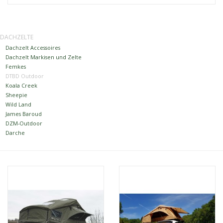
Kontakt
DACHZELTE
Dachzelt Accessoires
Dachzelt Mieten
Dachzelt Markisen und Zelte
Femkes
DTBD Outdoor
Koala Creek
Sheepie
Wild Land
James Baroud
DZM-Outdoor
Darche