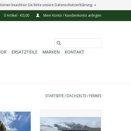
tionen beachten Sie bitte unsere Datenschutzerklärung. »
0 Artikel - €0,00
Mein Konto / Kundenkonto anlegen
OOR
ERSATZTEILE
MARKEN
KONTAKT
STARTSEITE
/
DACHZELTE
/
FEMKES
len-Dachzelt in
Femkes Lifun.
ilie. JoyCee 140
Ein Dachzelt für 2 Personen. Das
alen-Dachzelt mit
Hartschalen-Dachzelt ist mit
warzen ABS-
Raptor-Lack lackiert.