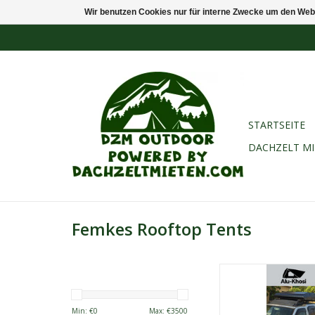
Wir benutzen Cookies nur für interne Zwecke um den Web
STARTSEITE
DACHZELT M
Femkes Rooftop Tents
BESCHREIBU
Unser Hybridzel
Aluminiumsch
Min: €
0
Max: €
3500