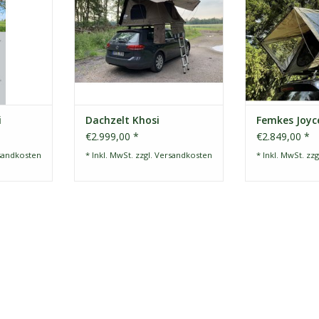
besteht aus
Kunststoffschal
nd Wänden
Sandwichboden
ie einem
Stabilität und
teil. Das
iel Platz im
d und eine
 auf de
NZUFÜGEN
i
Dachzelt Khosi
Femkes Joyc
€2.999,00 *
€2.849,00 *
sandkosten
* Inkl. MwSt. zzgl.
Versandkosten
* Inkl. MwSt. zzg