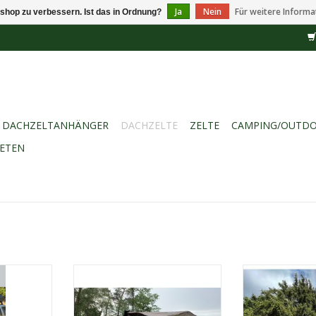
Ja
Nein
Für weitere Informa
shop zu verbessern. Ist das in Ordnung?
DACHZELTANHÄNGER
DACHZELTE
ZELTE
CAMPING/OUTD
IETEN
NG
Ein 3-Personen-Dachzelt. Dieses
Neues Hartscha
t mit
Dachzelt hat eine Markise von
der Femkes-Fam
ale
300x350cm, die Sie separat
ist ein Hartsch
anbringen können.
einer sch