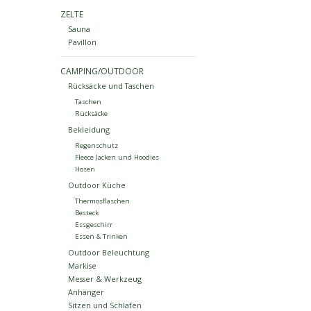
ZELTE
Sauna
Pavillon
CAMPING/OUTDOOR
Rücksäcke und Taschen
Taschen
Rücksäcke
Bekleidung
Regenschutz
Fleece Jacken und Hoodies
Hosen
Outdoor Küche
Thermosflaschen
Besteck
Essgeschirr
Essen & Trinken
Outdoor Beleuchtung
Markise
Messer & Werkzeug
Anhänger
Sitzen und Schlafen