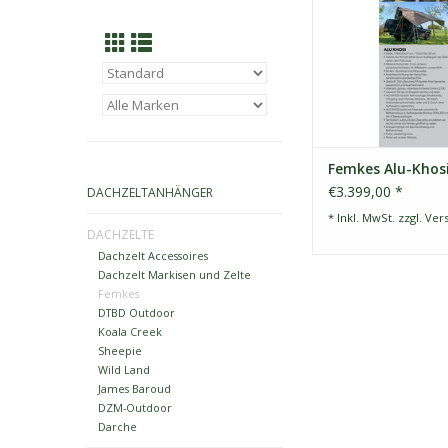
Ein Hybrid-Dachzelt 
einer Hartschale u
aus Zeltstoff, sow
ausklappbaren Zelt
bietet dir besonders v
aufgebauten Zustan
kompakte Ladung
ZUM WARENKORB HI
Femkes Alu-Khos
€3.399,00 *
DACHZELTANHÄNGER
* Inkl. MwSt. zzgl.
Ver
DACHZELTE
Dachzelt Accessoires
Dachzelt Markisen und Zelte
Femkes
DTBD Outdoor
Koala Creek
Sheepie
Wild Land
James Baroud
DZM-Outdoor
Darche