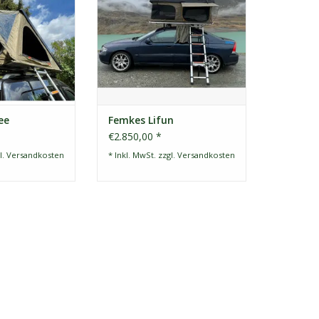
e. Der Aluminium-
ZUM WARENKORB HINZUFÜGEN
 sorgt für hohe
 Belastbarkeit.
ee
Femkes Lifun
€2.850,00 *
l.
Versandkosten
* Inkl. MwSt. zzgl.
Versandkosten