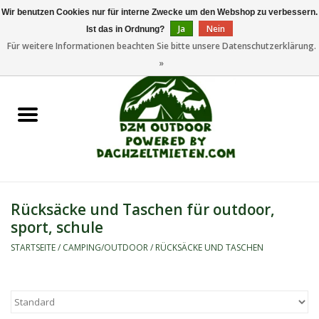
Wir benutzen Cookies nur für interne Zwecke um den Webshop zu verbessern.
Ja
Nein
Ist das in Ordnung?
0 Artikel - €0,00
Für weitere Informationen beachten Sie bitte unsere Datenschutzerklärung.
»
Startseite
Dachzeltanhänger
Dachzelte
Zelte
Rücksäcke und Taschen für outdoor,
sport, schule
Camping/Outdoor
STARTSEITE
/
CAMPING/OUTDOOR
/
RÜCKSÄCKE UND TASCHEN
Ersatzteile
Marken