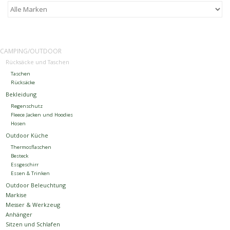
Kontakt
Dachzelt Mieten
CAMPING/OUTDOOR
Rücksäcke und Taschen
Taschen
Rücksäcke
Bekleidung
Regenschutz
Fleece Jacken und Hoodies
Hosen
Outdoor Küche
Thermosflaschen
Besteck
Essgeschirr
Essen & Trinken
Outdoor Beleuchtung
Markise
Messer & Werkzeug
Anhänger
Sitzen und Schlafen