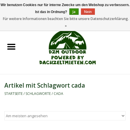
Wir benutzen Cookies nur für interne Zwecke um den Webshop zu verbessern.
Ja
Nein
Ist das in Ordnung?
0 Artikel - €0,00
Für weitere Informationen beachten Sie bitte unsere Datenschutzerklärung.
»
Startseite
Dachzeltanhänger
Dachzelte
Zelte
Artikel mit Schlagwort cada
Camping/Outdoor
STARTSEITE
/
SCHLAGWORTE
/
CADA
Ersatzteile
Marken