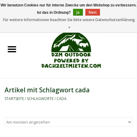
Wir benutzen Cookies nur für interne Zwecke um den Webshop zu verbessern.
Ja
Nein
Ist das in Ordnung?
0 Artikel - €0,00
Für weitere Informationen beachten Sie bitte unsere Datenschutzerklärung.
»
Startseite
Dachzeltanhänger
Dachzelte
Zelte
Artikel mit Schlagwort cada
Camping/Outdoor
STARTSEITE
/
SCHLAGWORTE
/
CADA
Ersatzteile
Marken