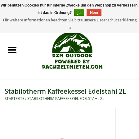
Wir benutzen Cookies nur für interne Zwecke um den Webshop zu verbessern.
Ja
Nein
Ist das in Ordnung?
0 Artikel - €0,00
Für weitere Informationen beachten Sie bitte unsere Datenschutzerklärung.
»
Startseite
Dachzeltanhänger
Dachzelte
Zelte
Stabilotherm Kaffeekessel Edelstahl 2L
STARTSEITE
/
STABILOTHERM KAFFEEKESSEL EDELSTAHL 2L
Camping/Outdoor
Ersatzteile
Marken