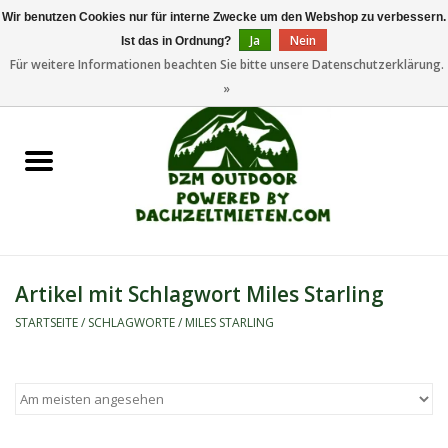
Wir benutzen Cookies nur für interne Zwecke um den Webshop zu verbessern.
Ja
Nein
Ist das in Ordnung?
0 Artikel - €0,00
Für weitere Informationen beachten Sie bitte unsere Datenschutzerklärung.
»
Startseite
Dachzeltanhänger
Dachzelte
Zelte
Artikel mit Schlagwort Miles Starling
Camping/Outdoor
STARTSEITE
/
SCHLAGWORTE
/
MILES STARLING
Ersatzteile
Marken