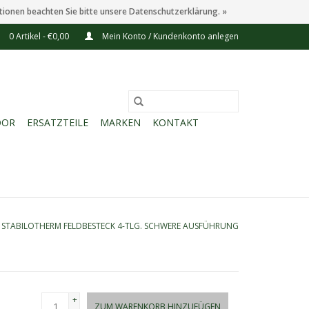
tionen beachten Sie bitte unsere Datenschutzerklärung. »
0 Artikel - €0,00
Mein Konto / Kundenkonto anlegen
OOR
ERSATZTEILE
MARKEN
KONTAKT
/
STABILOTHERM FELDBESTECK 4-TLG. SCHWERE AUSFÜHRUNG
+
ZUM WARENKORB HINZUFÜGEN