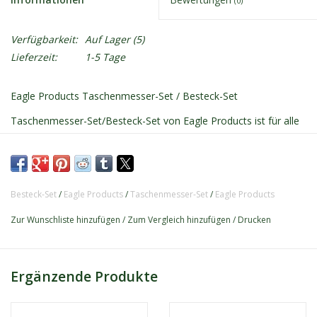
(0)
Verfügbarkeit:
Auf Lager
(5)
Lieferzeit:
1-5 Tage
Eagle Products Taschenmesser-Set / Besteck-Set
Taschenmesser-Set/Besteck-Set von Eagle Products ist für alle
Outdoor-Aktivitäten geeignet. All-in-One-Messer mit
Ausstattung. Enthält: Messer (klappbar mit Schloss),
Korkenzieher, Dosen-/Flaschenöffner, Löffel abnehmbar mit
Schraubenzieherspitze, Gabel abnehmbar mit Schlüssel,
Besteck-Set
/
Eagle Products
/
Taschenmesser-Set
/
Eagle Products
Aufbewahrungsetui.
Zur Wunschliste hinzufügen
/
Zum Vergleich hinzufügen
/
Drucken
Ergänzende Produkte