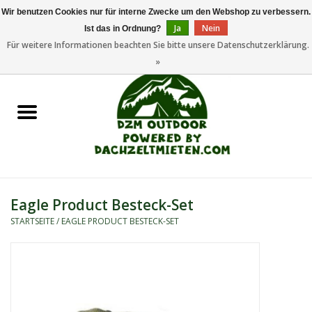
Wir benutzen Cookies nur für interne Zwecke um den Webshop zu verbessern.
Ja
Nein
Ist das in Ordnung?
0 Artikel - €0,00
Für weitere Informationen beachten Sie bitte unsere Datenschutzerklärung.
»
Startseite
Dachzeltanhänger
Dachzelte
Zelte
Eagle Product Besteck-Set
STARTSEITE
/
EAGLE PRODUCT BESTECK-SET
Camping/Outdoor
Ersatzteile
Marken