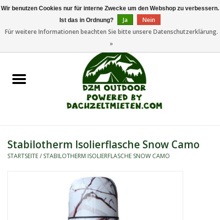
Wir benutzen Cookies nur für interne Zwecke um den Webshop zu verbessern.
Ja
Nein
Ist das in Ordnung?
0 Artikel - €0,00
Für weitere Informationen beachten Sie bitte unsere Datenschutzerklärung.
»
Startseite
Dachzeltanhänger
Dachzelte
Zelte
Stabilotherm Isolierflasche Snow Camo
STARTSEITE
/
STABILOTHERM ISOLIERFLASCHE SNOW CAMO
Camping/Outdoor
Ersatzteile
Marken