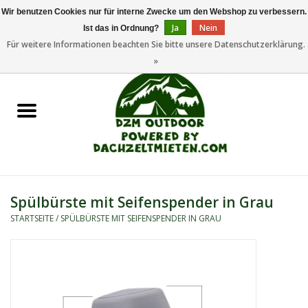
Wir benutzen Cookies nur für interne Zwecke um den Webshop zu verbessern.
Ja
Nein
Ist das in Ordnung?
0 Artikel - €0,00
Für weitere Informationen beachten Sie bitte unsere Datenschutzerklärung.
»
Startseite
Dachzeltanhänger
Dachzelte
Zelte
Spülbürste mit Seifenspender in Grau
STARTSEITE
/
SPÜLBÜRSTE MIT SEIFENSPENDER IN GRAU
Camping/Outdoor
Ersatzteile
Marken