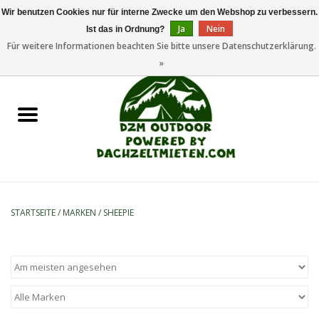
Wir benutzen Cookies nur für interne Zwecke um den Webshop zu verbessern.
Ja
Nein
Ist das in Ordnung?
0 Artikel - €0,00
Für weitere Informationen beachten Sie bitte unsere Datenschutzerklärung.
»
Startseite
Dachzeltanhänger
Dachzelte
Zelte
STARTSEITE
/
MARKEN
/
SHEEPIE
Camping/Outdoor
Ersatzteile
Marken