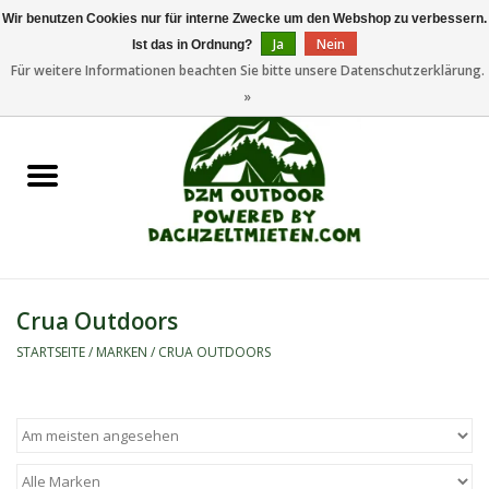
Wir benutzen Cookies nur für interne Zwecke um den Webshop zu verbessern.
Ja
Nein
Ist das in Ordnung?
0 Artikel - €0,00
Für weitere Informationen beachten Sie bitte unsere Datenschutzerklärung.
»
Startseite
Dachzeltanhänger
Dachzelte
Zelte
Crua Outdoors
Camping/Outdoor
STARTSEITE
/
MARKEN
/
CRUA OUTDOORS
Ersatzteile
Marken