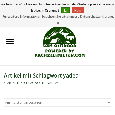
Wir benutzen Cookies nur für interne Zwecke um den Webshop zu verbessern.
Ja
Nein
Ist das in Ordnung?
0 Artikel - €0,00
Für weitere Informationen beachten Sie bitte unsere Datenschutzerklärung.
»
Startseite
Dachzeltanhänger
Dachzelte
Zelte
Artikel mit Schlagwort yadea;
Camping/Outdoor
STARTSEITE
/
SCHLAGWORTE
/
YADEA;
Ersatzteile
Marken