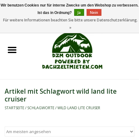
Wir benutzen Cookies nur für interne Zwecke um den Webshop zu verbessern.
Ja
Nein
Ist das in Ordnung?
0 Artikel - €0,00
Für weitere Informationen beachten Sie bitte unsere Datenschutzerklärung.
»
Startseite
Dachzeltanhänger
Dachzelte
Zelte
Artikel mit Schlagwort wild land lite
cruiser
Camping/Outdoor
STARTSEITE
/
SCHLAGWORTE
/
WILD LAND LITE CRUISER
Ersatzteile
Marken