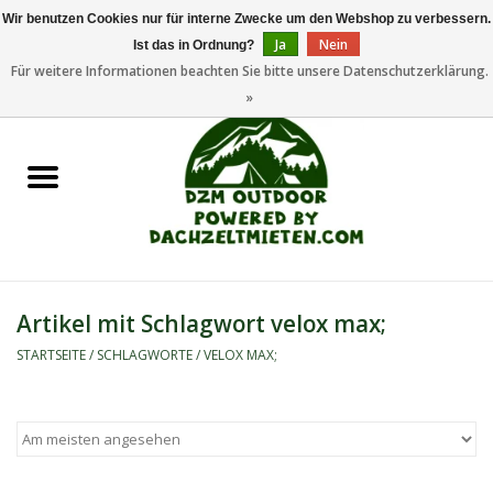
Wir benutzen Cookies nur für interne Zwecke um den Webshop zu verbessern.
Ja
Nein
Ist das in Ordnung?
0 Artikel - €0,00
Für weitere Informationen beachten Sie bitte unsere Datenschutzerklärung.
»
Startseite
Dachzeltanhänger
Dachzelte
Zelte
Artikel mit Schlagwort velox max;
Camping/Outdoor
STARTSEITE
/
SCHLAGWORTE
/
VELOX MAX;
Ersatzteile
Marken