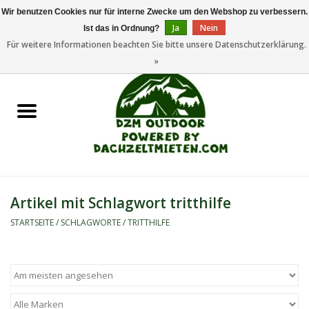
Wir benutzen Cookies nur für interne Zwecke um den Webshop zu verbessern.
Ja
Nein
Ist das in Ordnung?
0 Artikel - €0,00
Für weitere Informationen beachten Sie bitte unsere Datenschutzerklärung.
»
Startseite
Dachzeltanhänger
Dachzelte
Zelte
Artikel mit Schlagwort tritthilfe
Camping/Outdoor
STARTSEITE
/
SCHLAGWORTE
/
TRITTHILFE
Ersatzteile
Marken