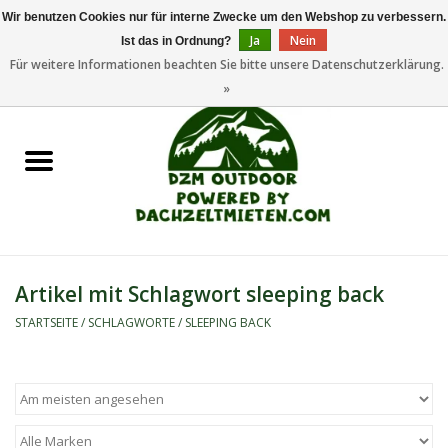
Wir benutzen Cookies nur für interne Zwecke um den Webshop zu verbessern.
Ja
Nein
Ist das in Ordnung?
0 Artikel - €0,00
Für weitere Informationen beachten Sie bitte unsere Datenschutzerklärung.
»
Startseite
Dachzeltanhänger
Dachzelte
Zelte
Artikel mit Schlagwort sleeping back
Camping/Outdoor
STARTSEITE
/
SCHLAGWORTE
/
SLEEPING BACK
Ersatzteile
Marken