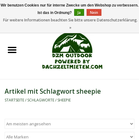
Wir benutzen Cookies nur für interne Zwecke um den Webshop zu verbessern.
Ja
Nein
Ist das in Ordnung?
0 Artikel - €0,00
Für weitere Informationen beachten Sie bitte unsere Datenschutzerklärung.
»
Startseite
Dachzeltanhänger
Dachzelte
Zelte
Artikel mit Schlagwort sheepie
Camping/Outdoor
STARTSEITE
/
SCHLAGWORTE
/
SHEEPIE
Ersatzteile
Marken