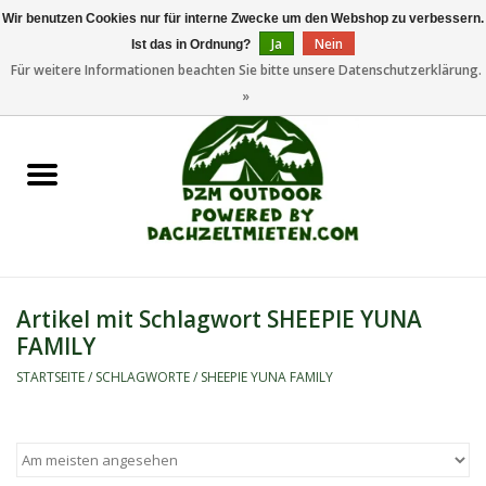
Wir benutzen Cookies nur für interne Zwecke um den Webshop zu verbessern.
Ja
Nein
Ist das in Ordnung?
0 Artikel - €0,00
Für weitere Informationen beachten Sie bitte unsere Datenschutzerklärung.
»
Startseite
Dachzeltanhänger
Dachzelte
Zelte
Artikel mit Schlagwort SHEEPIE YUNA
FAMILY
Camping/Outdoor
STARTSEITE
/
SCHLAGWORTE
/
SHEEPIE YUNA FAMILY
Ersatzteile
Marken