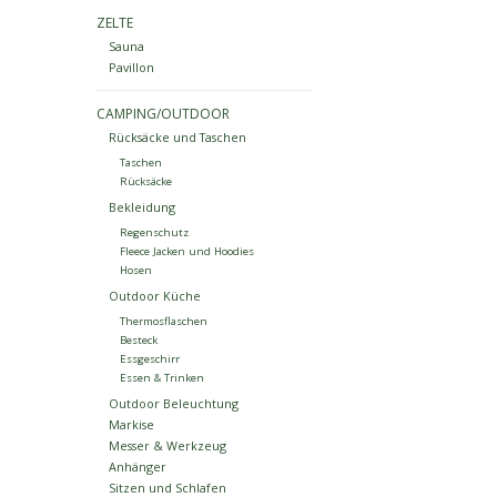
ZELTE
Sauna
Pavillon
CAMPING/OUTDOOR
Rücksäcke und Taschen
Taschen
Rücksäcke
Bekleidung
Regenschutz
Fleece Jacken und Hoodies
Hosen
Outdoor Küche
Thermosflaschen
Besteck
Essgeschirr
Essen & Trinken
Outdoor Beleuchtung
Markise
Messer & Werkzeug
Anhänger
Sitzen und Schlafen