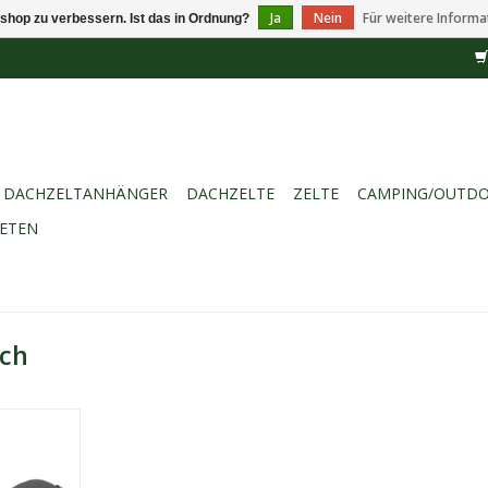
Ja
Nein
Für weitere Informa
shop zu verbessern. Ist das in Ordnung?
DACHZELTANHÄNGER
DACHZELTE
ZELTE
CAMPING/OUTD
IETEN
ich
OTHERM
annst Du
/Toast ob
 auf dem