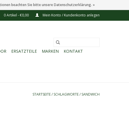
tionen beachten Sie bitte unsere Datenschutzerklärung. »
0 Artikel - €0,00
Mein Konto / Kundenkonto anlegen
OOR
ERSATZTEILE
MARKEN
KONTAKT
STARTSEITE
/
SCHLAGWORTE
/
SANDWICH