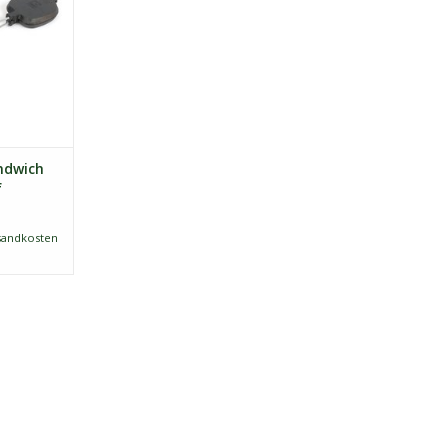
fen oder in
inem Grill
icherung
bei
en,der
Waldkin
ndwich
f
sandkosten