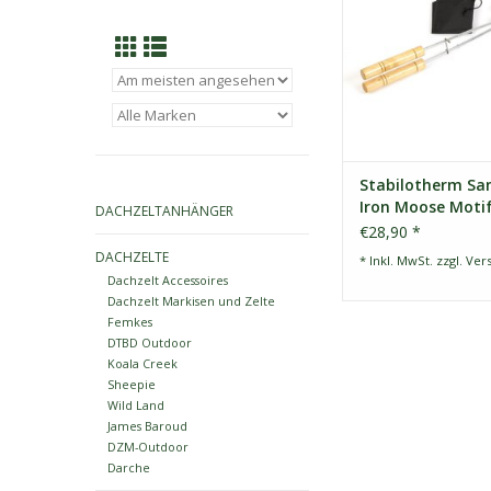
Lagerfeuer, im Kamino
der Restglut von De
zaubern. Eine Bere
Deiner Küche 
Kindergeburtstag
Gartenparty, im 
Stabilotherm Sa
Iron Moose Moti
DACHZELTANHÄNGER
€28,90 *
DACHZELTE
* Inkl. MwSt. zzgl.
Ver
Dachzelt Accessoires
Dachzelt Markisen und Zelte
Femkes
DTBD Outdoor
Koala Creek
Sheepie
Wild Land
James Baroud
DZM-Outdoor
Darche