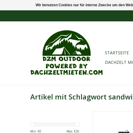
Wir benutzen Cookies nur für interne Zwecke um den Web
STARTSEITE
DACHZELT M
Artikel mit Schlagwort sandw
Mit dem STABIL
Sandwich Toaster k
leckere Sandwiches
Min: €
0
Max: €
30
herzhaft oder süß