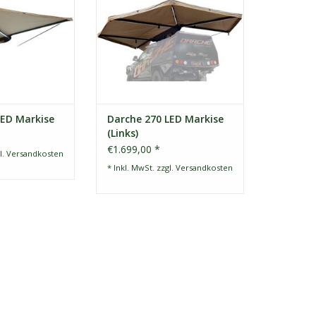
ten und Licht in
maximaler Schatten und optimale
nem.
Sicht.
RB HINZUFÜGEN
ZUM WARENKORB HINZUFÜGEN
LED Markise
Darche 270 LED Markise
(Links)
€1.699,00 *
l.
Versandkosten
* Inkl. MwSt. zzgl.
Versandkosten