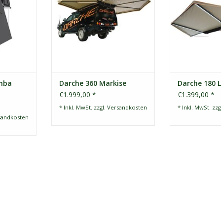
!
schneller Schat
ZUM WARENKORB HINZUFÜGEN
ei
NZUFÜGEN
ZUM WARENKO
imba
Darche 360 Markise
Darche 180 
€1.999,00 *
€1.399,00 *
* Inkl. MwSt. zzgl.
Versandkosten
* Inkl. MwSt. zzg
sandkosten