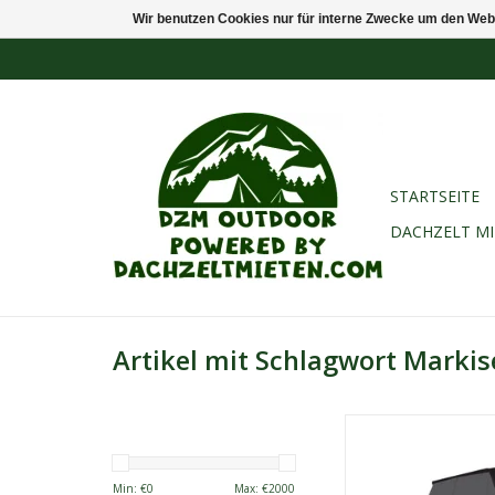
Wir benutzen Cookies nur für interne Zwecke um den Web
STARTSEITE
DACHZELT M
Artikel mit Schlagwort Markis
Sheepie Jimba Jimba M
Grau
Robuste Allwetter-M
Min: €
0
Max: €
2000
zusätzlichen Schatten