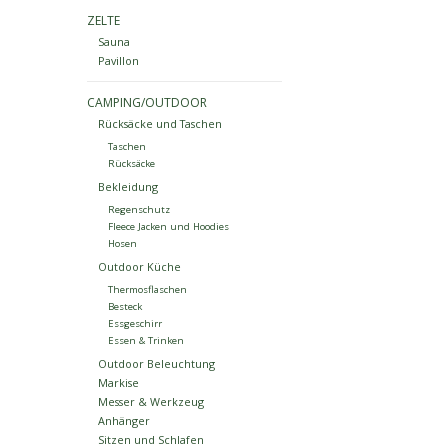
ZELTE
Sauna
Pavillon
CAMPING/OUTDOOR
Rücksäcke und Taschen
Taschen
Rücksäcke
Bekleidung
Regenschutz
Fleece Jacken und Hoodies
Hosen
Outdoor Küche
Thermosflaschen
Besteck
Essgeschirr
Essen & Trinken
Outdoor Beleuchtung
Markise
Messer & Werkzeug
Anhänger
Sitzen und Schlafen