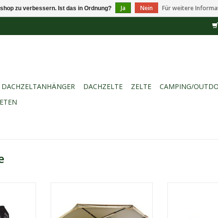
Ja
Nein
Für weitere Informa
shop zu verbessern. Ist das in Ordnung?
DACHZELTANHÄNGER
DACHZELTE
ZELTE
CAMPING/OUTD
IETEN
e
arkise Plus
Darche 360 Freistehende Markise
Darche 180 Fr
Rundum-Markise (360°) –
Mar
arkise für
maximaler Schatten und optimale
Freistehende 1
 und Schutz.
Sicht.
integrierter L