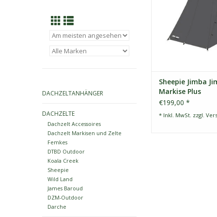
Eine Größe
ZUM WARENKORB HI
Sheepie Jimba J
Markise Plus
DACHZELTANHÄNGER
€199,00 *
DACHZELTE
* Inkl. MwSt. zzgl.
Ver
Dachzelt Accessoires
Dachzelt Markisen und Zelte
Femkes
DTBD Outdoor
Koala Creek
Sheepie
Wild Land
James Baroud
DZM-Outdoor
Darche