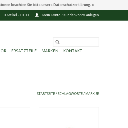
tionen beachten Sie bitte unsere Datenschutzerklärung. »
0 Artikel - €0,00
Mein Konto / Kundenkonto anlegen
OOR
ERSATZTEILE
MARKEN
KONTAKT
STARTSEITE
/
SCHLAGWORTE
/
MARKISE
eistehende LED-
Darche 270 Freistehendes LED-
kise
Vorzelt (links)
80°-Markise mit
Rundum-Vorzelt (270°) mit
ED-Beleuchtung –
integrierter LED-Beleuchtung –