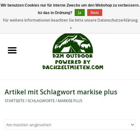
Wir benutzen Cookies nur für interne Zwecke um den Webshop zu verbessern.
Ja
Nein
Ist das in Ordnung?
0 Artikel - €0,00
Für weitere Informationen beachten Sie bitte unsere Datenschutzerklärung.
»
Startseite
Dachzeltanhänger
Dachzelte
Zelte
Artikel mit Schlagwort markise plus
Camping/Outdoor
STARTSEITE
/
SCHLAGWORTE
/
MARKISE PLUS
Ersatzteile
Marken