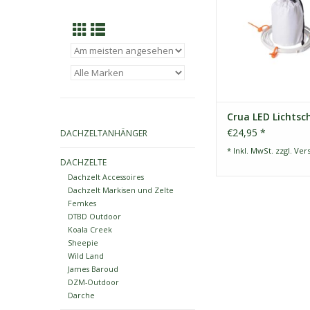
jedem USB-Gerät b
werden. Ein wiedera
Akkupack ist ideal. S
praktische Schlaufe a
der Sie sie an 
ZUM WARENKORB HI
Crua LED Lichtsc
€24,95 *
DACHZELTANHÄNGER
* Inkl. MwSt. zzgl.
Ver
DACHZELTE
Dachzelt Accessoires
Dachzelt Markisen und Zelte
Femkes
DTBD Outdoor
Koala Creek
Sheepie
Wild Land
James Baroud
DZM-Outdoor
Darche