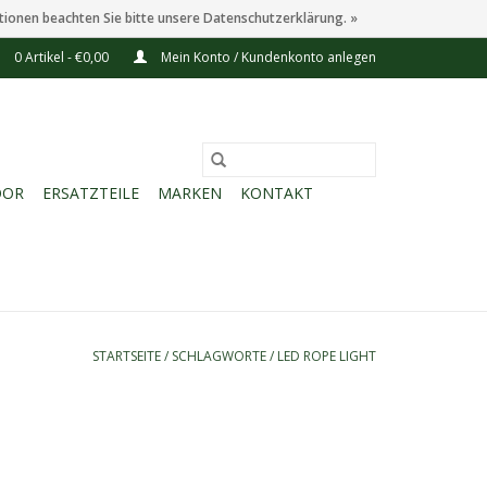
tionen beachten Sie bitte unsere Datenschutzerklärung. »
0 Artikel - €0,00
Mein Konto / Kundenkonto anlegen
OOR
ERSATZTEILE
MARKEN
KONTAKT
STARTSEITE
/
SCHLAGWORTE
/
LED ROPE LIGHT