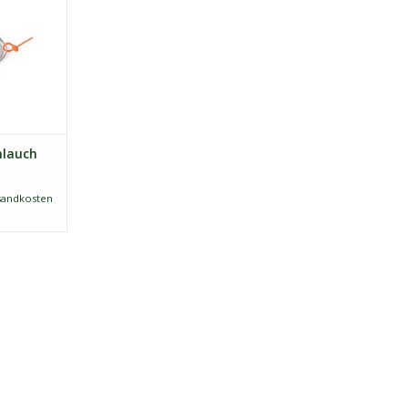
etrieben
ufladbares
ie hat eine
m Ende, mit
jede
NZUFÜGEN
hlauch
sandkosten