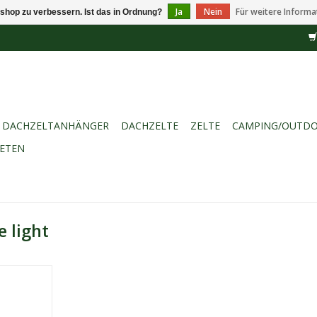
Ja
Nein
Für weitere Informa
shop zu verbessern. Ist das in Ordnung?
DACHZELTANHÄNGER
DACHZELTE
ZELTE
CAMPING/OUTD
IETEN
e light
chtschlauch
 jede
 Sie ist
nd kann mit