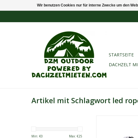
Wir benutzen Cookies nur für interne Zwecke um den Web
STARTSEITE
DACHZELT M
Artikel mit Schlagwort led rop
Die Crua White LED-Li
ist perfekt für
Campingexpedition.
Min: €
0
Max: €
25
einfach zu bedienen u