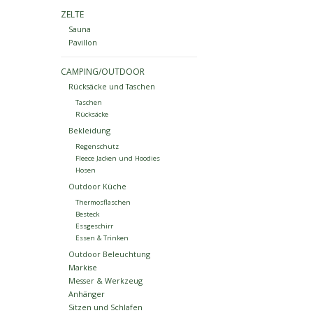
ZELTE
Sauna
Pavillon
CAMPING/OUTDOOR
Rücksäcke und Taschen
Taschen
Rücksäcke
Bekleidung
Regenschutz
Fleece Jacken und Hoodies
Hosen
Outdoor Küche
Thermosflaschen
Besteck
Essgeschirr
Essen & Trinken
Outdoor Beleuchtung
Markise
Messer & Werkzeug
Anhänger
Sitzen und Schlafen