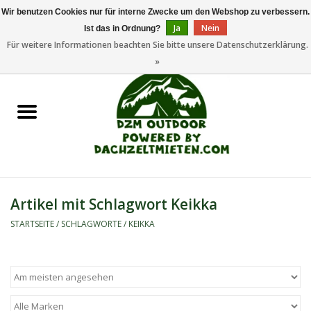
Wir benutzen Cookies nur für interne Zwecke um den Webshop zu verbessern.
Ja
Nein
Ist das in Ordnung?
0 Artikel - €0,00
Für weitere Informationen beachten Sie bitte unsere Datenschutzerklärung.
»
Startseite
Dachzeltanhänger
Dachzelte
Zelte
Artikel mit Schlagwort Keikka
Camping/Outdoor
STARTSEITE
/
SCHLAGWORTE
/
KEIKKA
Ersatzteile
Marken