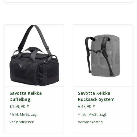
Kontakt
Dachzelt Mieten
Savotta Keikka
Savotta Keikka
Duffelbag
Rucksack System
Schwarz
€159,90 *
€37,90 *
* Inkl. MwSt. zzgl.
* Inkl. MwSt. zzgl.
Versandkosten
Versandkosten