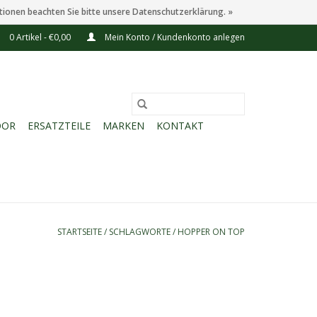
tionen beachten Sie bitte unsere Datenschutzerklärung. »
0 Artikel - €0,00
Mein Konto / Kundenkonto anlegen
OOR
ERSATZTEILE
MARKEN
KONTAKT
STARTSEITE
/
SCHLAGWORTE
/
HOPPER ON TOP