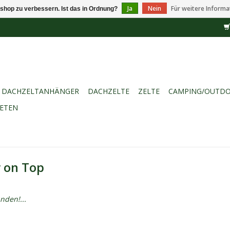
Ja
Nein
Für weitere Informa
shop zu verbessern. Ist das in Ordnung?
DACHZELTANHÄNGER
DACHZELTE
ZELTE
CAMPING/OUTD
IETEN
r on Top
nden!...