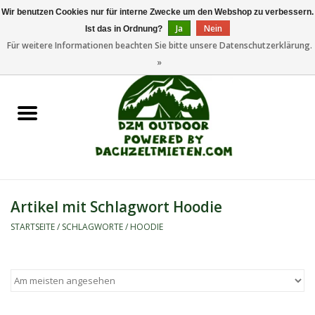
Wir benutzen Cookies nur für interne Zwecke um den Webshop zu verbessern.
Ja
Nein
Ist das in Ordnung?
0 Artikel - €0,00
Für weitere Informationen beachten Sie bitte unsere Datenschutzerklärung.
»
Startseite
Dachzeltanhänger
Dachzelte
Zelte
Artikel mit Schlagwort Hoodie
Camping/Outdoor
STARTSEITE
/
SCHLAGWORTE
/
HOODIE
Ersatzteile
Marken