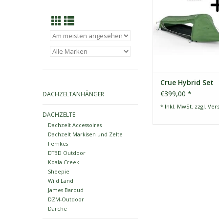
sein und letztendlich
Essentials in One" zu 
es hat sich immer w
mehr als erfolgreich
Crue Hybrid Set
€399,00 *
DACHZELTANHÄNGER
* Inkl. MwSt. zzgl.
Ver
DACHZELTE
Dachzelt Accessoires
Dachzelt Markisen und Zelte
Femkes
DTBD Outdoor
Koala Creek
Sheepie
Wild Land
James Baroud
DZM-Outdoor
Darche