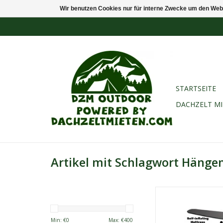
Wir benutzen Cookies nur für interne Zwecke um den Web
STARTSEITE
DACHZELT M
Artikel mit Schlagwort Hänge
Das Konzept hinter
Hammock Tent Hybrid F
es, das beste Allr
Min: €
0
Max: €
400
Allwetterzelt für ein