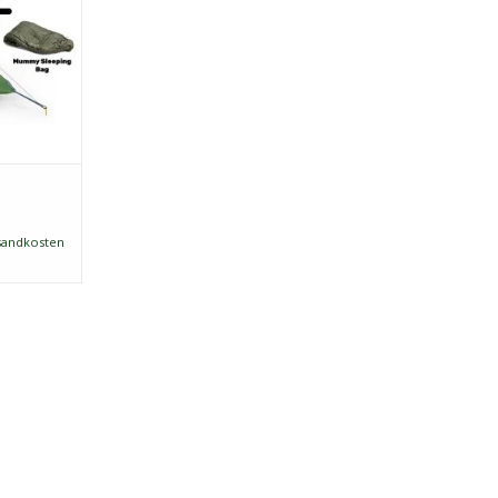
 "4 Camping
bieten. Und
ieder als
 erwiesen.
sandkosten