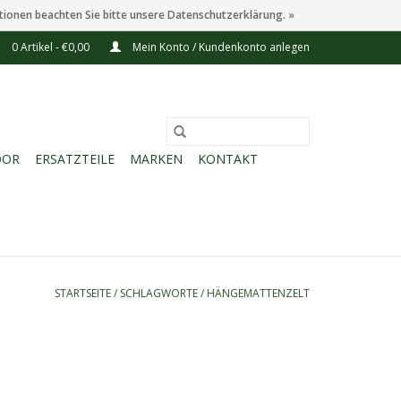
tionen beachten Sie bitte unsere Datenschutzerklärung. »
0 Artikel - €0,00
Mein Konto / Kundenkonto anlegen
OOR
ERSATZTEILE
MARKEN
KONTAKT
STARTSEITE
/
SCHLAGWORTE
/
HÄNGEMATTENZELT