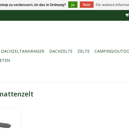
Ja
Nein
Für weitere Informa
shop zu verbessern. Ist das in Ordnung?
DACHZELTANHÄNGER
DACHZELTE
ZELTE
CAMPING/OUTD
IETEN
mattenzelt
 dem Crua
ull Set ist
ound- und
e Person zu