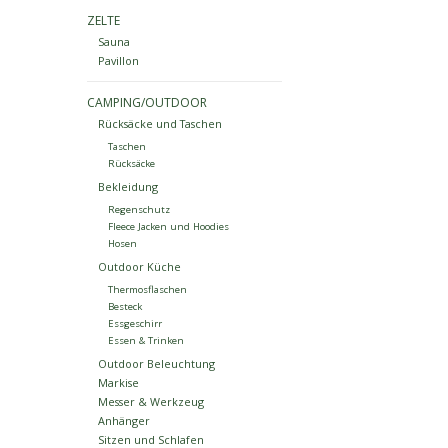
ZELTE
Sauna
Pavillon
CAMPING/OUTDOOR
Rücksäcke und Taschen
Taschen
Rücksäcke
Bekleidung
Regenschutz
Fleece Jacken und Hoodies
Hosen
Outdoor Küche
Thermosflaschen
Besteck
Essgeschirr
Essen & Trinken
Outdoor Beleuchtung
Markise
Messer & Werkzeug
Anhänger
Sitzen und Schlafen