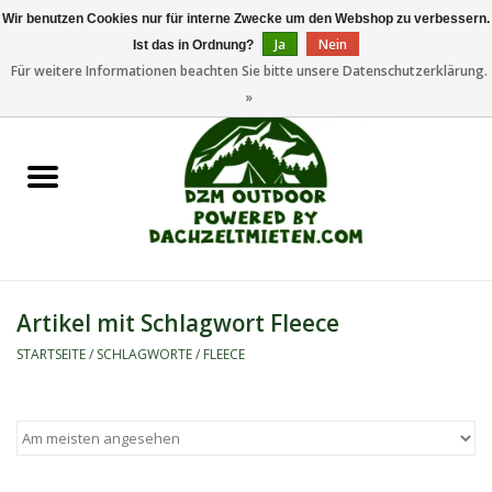
Wir benutzen Cookies nur für interne Zwecke um den Webshop zu verbessern.
Ja
Nein
Ist das in Ordnung?
0 Artikel - €0,00
Für weitere Informationen beachten Sie bitte unsere Datenschutzerklärung.
»
Startseite
Dachzeltanhänger
Dachzelte
Zelte
Artikel mit Schlagwort Fleece
Camping/Outdoor
STARTSEITE
/
SCHLAGWORTE
/
FLEECE
Ersatzteile
Marken