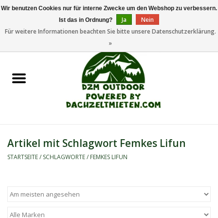
Wir benutzen Cookies nur für interne Zwecke um den Webshop zu verbessern.
Ja
Nein
Ist das in Ordnung?
0 Artikel - €0,00
Für weitere Informationen beachten Sie bitte unsere Datenschutzerklärung.
»
Startseite
Dachzeltanhänger
Dachzelte
Zelte
Artikel mit Schlagwort Femkes Lifun
Camping/Outdoor
STARTSEITE
/
SCHLAGWORTE
/
FEMKES LIFUN
Ersatzteile
Marken