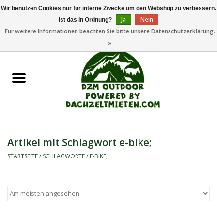
Wir benutzen Cookies nur für interne Zwecke um den Webshop zu verbessern.
Ja
Nein
Ist das in Ordnung?
0 Artikel - €0,00
Für weitere Informationen beachten Sie bitte unsere Datenschutzerklärung.
»
Startseite
Dachzeltanhänger
Dachzelte
Zelte
Artikel mit Schlagwort e-bike;
Camping/Outdoor
STARTSEITE
/
SCHLAGWORTE
/
E-BIKE;
Ersatzteile
Marken