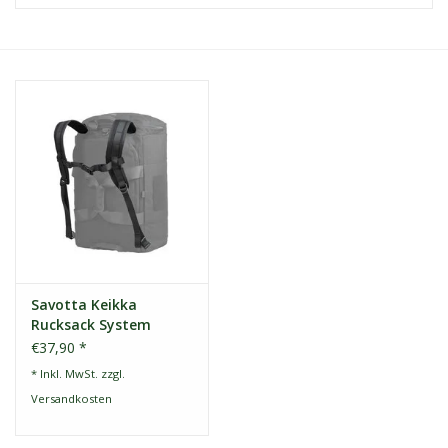
Kontakt
Dachzelt Mieten
Savotta Keikka
Rucksack System
Schwarz
€37,90 *
* Inkl. MwSt. zzgl.
Versandkosten