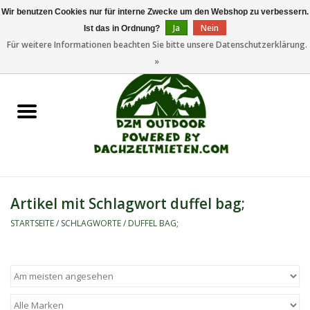
Wir benutzen Cookies nur für interne Zwecke um den Webshop zu verbessern.
Ja
Nein
Ist das in Ordnung?
0 Artikel - €0,00
Für weitere Informationen beachten Sie bitte unsere Datenschutzerklärung.
»
Startseite
Dachzeltanhänger
Dachzelte
Zelte
Artikel mit Schlagwort duffel bag;
Camping/Outdoor
STARTSEITE
/
SCHLAGWORTE
/
DUFFEL BAG;
Ersatzteile
Marken