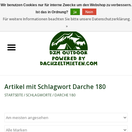
Wir benutzen Cookies nur für interne Zwecke um den Webshop zu verbessern.
Ja
Nein
Ist das in Ordnung?
0 Artikel - €0,00
Für weitere Informationen beachten Sie bitte unsere Datenschutzerklärung.
»
Startseite
Dachzeltanhänger
Dachzelte
Zelte
Artikel mit Schlagwort Darche 180
Camping/Outdoor
STARTSEITE
/
SCHLAGWORTE
/
DARCHE 180
Ersatzteile
Marken