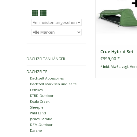
sein und letztendlich
Essentials in One" zu 
es hat sich immer w
mehr als erfolgreich
Crue Hybrid Set
€399,00 *
DACHZELTANHÄNGER
* Inkl. MwSt. zzgl.
Ver
DACHZELTE
Dachzelt Accessoires
Dachzelt Markisen und Zelte
Femkes
DTBD Outdoor
Koala Creek
Sheepie
Wild Land
James Baroud
DZM-Outdoor
Darche