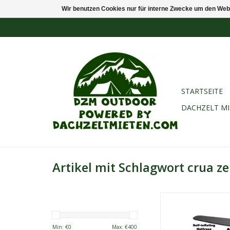
Wir benutzen Cookies nur für interne Zwecke um den Web
STARTSEITE
DACHZELT M
Artikel mit Schlagwort crua ze
Das Konzept hinter
Hammock Tent Hybrid F
es, das beste Allr
Min: €
0
Max: €
400
Allwetterzelt für ein