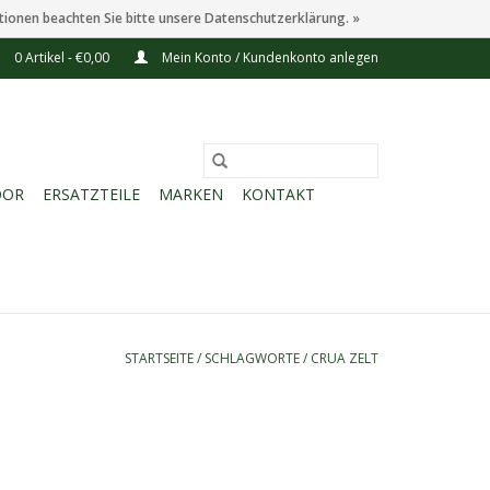
tionen beachten Sie bitte unsere Datenschutzerklärung. »
0 Artikel - €0,00
Mein Konto / Kundenkonto anlegen
OOR
ERSATZTEILE
MARKEN
KONTAKT
STARTSEITE
/
SCHLAGWORTE
/
CRUA ZELT