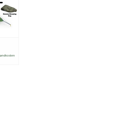
 "4 Camping
bieten. Und
ieder als
 erwiesen.
sandkosten