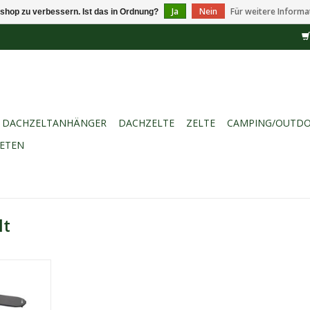
Ja
Nein
Für weitere Informa
shop zu verbessern. Ist das in Ordnung?
DACHZELTANHÄNGER
DACHZELTE
ZELTE
CAMPING/OUTD
IETEN
lt
 dem Crua
ull Set ist
ound- und
e Person zu