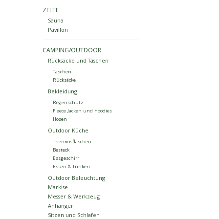
ZELTE
Sauna
Pavillon
CAMPING/OUTDOOR
Rücksäcke und Taschen
Taschen
Rücksäcke
Bekleidung
Regenschutz
Fleece Jacken und Hoodies
Hosen
Outdoor Küche
Thermosflaschen
Besteck
Essgeschirr
Essen & Trinken
Outdoor Beleuchtung
Markise
Messer & Werkzeug
Anhänger
Sitzen und Schlafen