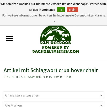
Wir benutzen Cookies nur für interne Zwecke um den Webshop zu verbessern.
Ja
Nein
Ist das in Ordnung?
0 Artikel - €0,00
Für weitere Informationen beachten Sie bitte unsere Datenschutzerklärung.
»
Startseite
Dachzeltanhänger
Dachzelte
Zelte
Artikel mit Schlagwort crua hover chair
Camping/Outdoor
STARTSEITE
/
SCHLAGWORTE
/
CRUA HOVER CHAIR
Ersatzteile
Marken