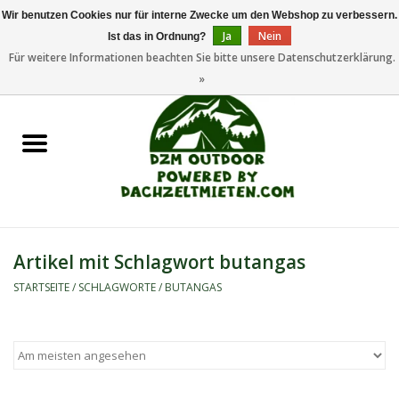
Wir benutzen Cookies nur für interne Zwecke um den Webshop zu verbessern.
Ja
Nein
Ist das in Ordnung?
0 Artikel - €0,00
Für weitere Informationen beachten Sie bitte unsere Datenschutzerklärung.
»
Startseite
Dachzeltanhänger
Dachzelte
Zelte
Artikel mit Schlagwort butangas
Camping/Outdoor
STARTSEITE
/
SCHLAGWORTE
/
BUTANGAS
Ersatzteile
Marken