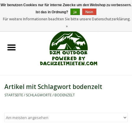
Wir benutzen Cookies nur für interne Zwecke um den Webshop zu verbessern.
Ja
Nein
Ist das in Ordnung?
0 Artikel - €0,00
Für weitere Informationen beachten Sie bitte unsere Datenschutzerklärung.
»
Startseite
Dachzeltanhänger
Dachzelte
Zelte
Artikel mit Schlagwort bodenzelt
Camping/Outdoor
STARTSEITE
/
SCHLAGWORTE
/
BODENZELT
Ersatzteile
Marken