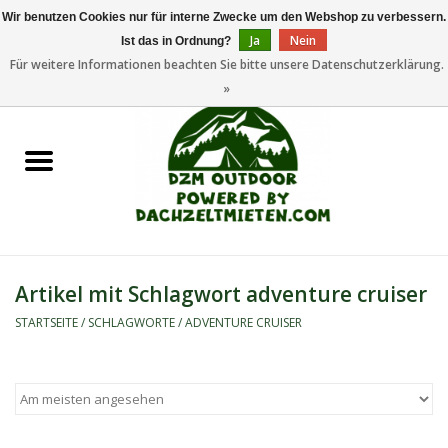
Wir benutzen Cookies nur für interne Zwecke um den Webshop zu verbessern.
Ja
Nein
Ist das in Ordnung?
0 Artikel - €0,00
Für weitere Informationen beachten Sie bitte unsere Datenschutzerklärung.
»
Startseite
Dachzeltanhänger
Dachzelte
Zelte
Artikel mit Schlagwort adventure cruiser
Camping/Outdoor
STARTSEITE
/
SCHLAGWORTE
/
ADVENTURE CRUISER
Ersatzteile
Marken