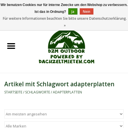
Wir benutzen Cookies nur für interne Zwecke um den Webshop zu verbessern.
Ja
Nein
Ist das in Ordnung?
0 Artikel - €0,00
Für weitere Informationen beachten Sie bitte unsere Datenschutzerklärung.
»
Startseite
Dachzeltanhänger
Dachzelte
Zelte
Artikel mit Schlagwort adapterplatten
Camping/Outdoor
STARTSEITE
/
SCHLAGWORTE
/
ADAPTERPLATTEN
Ersatzteile
Marken