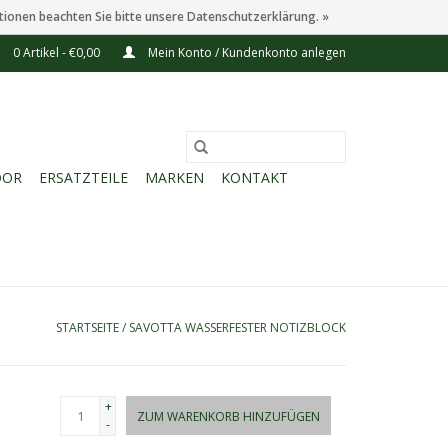
tionen beachten Sie bitte unsere Datenschutzerklärung. »
0 Artikel - €0,00
Mein Konto / Kundenkonto anlegen
OOR
ERSATZTEILE
MARKEN
KONTAKT
STARTSEITE
/
SAVOTTA WASSERFESTER NOTIZBLOCK
+
ZUM WARENKORB HINZUFÜGEN
-