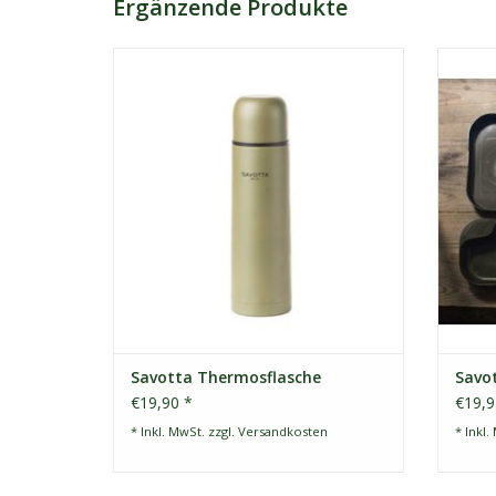
Ergänzende Produkte
Getreu ihrem Namen spiegelt die Army-
Thermosflasche mit ihrer matt-grünen,
Das Ess
nicht reflektierenden Oberfläche einen
Gabe
militärischen Stil wider. Die
Schal
Thermosflasche hat einen zuverlässigen
ger
und auslaufsicheren Schraubverschluss
Zivilisa
und einen einfachen Verschlussmech
wir
Z
Savotta Thermosflasche
Savot
€19,90 *
€19,9
* Inkl. MwSt. zzgl.
Versandkosten
* Inkl.