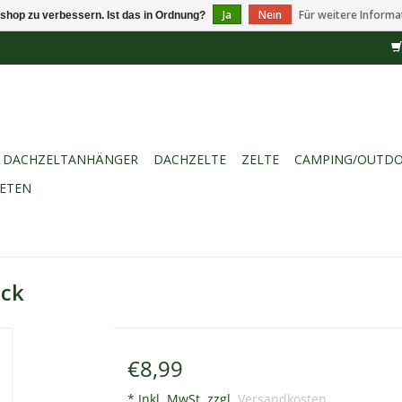
Ja
Nein
Für weitere Informa
shop zu verbessern. Ist das in Ordnung?
DACHZELTANHÄNGER
DACHZELTE
ZELTE
CAMPING/OUTD
IETEN
ock
€8,99
* Inkl. MwSt. zzgl.
Versandkosten