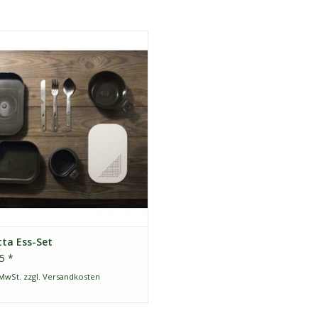
Savotta Ess-Set
-Set beinhaltet eine Tasse, Messer,
l, Löffel , Schneidbrett und zwei
en. Mit diesem Set ist man bestens
üstet und kann auch fernab der
tion "zivilisiert" speisen. Das Ess-Set
d ineinander gesteckt und nimmt
UM WARENKORB HINZUFÜGEN
ta Ess-Set
5 *
 MwSt. zzgl.
Versandkosten