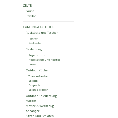
ZELTE
Sauna
Pavillon
CAMPING/OUTDOOR
Rücksäcke und Taschen
Taschen
Rücksäcke
Bekleidung
Regenschutz
Fleece Jacken und Hoodies
Hosen
Outdoor Küche
Thermosflaschen
Besteck
Essgeschirr
Essen & Trinken
Outdoor Beleuchtung
Markise
Messer & Werkzeug
Anhänger
Sitzen und Schlafen