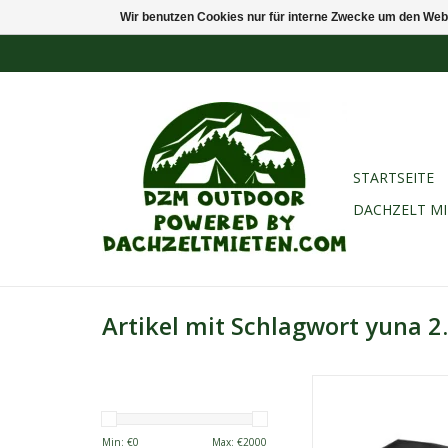
Wir benutzen Cookies nur für interne Zwecke um den Web
STARTSEITE
DACHZELT M
Artikel mit Schlagwort yuna 2
Sheepie Yuna 2.
Europas meistver
Dachzelt, kompakt, la
Min: €
0
Max: €
2000
einfach aufzub