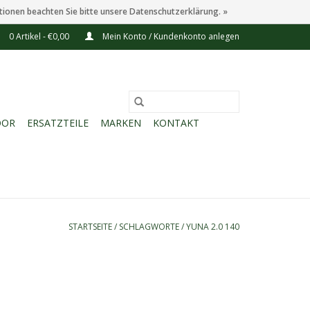
tionen beachten Sie bitte unsere Datenschutzerklärung. »
0 Artikel - €0,00
Mein Konto / Kundenkonto anlegen
OOR
ERSATZTEILE
MARKEN
KONTAKT
STARTSEITE
/
SCHLAGWORTE
/
YUNA 2.0 140