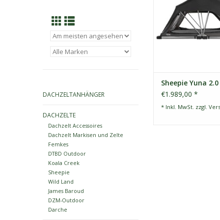
ZUM WARENKORB HI
Sheepie Yuna 2.0
€1.989,00 *
DACHZELTANHÄNGER
* Inkl. MwSt. zzgl.
Ver
DACHZELTE
Dachzelt Accessoires
Dachzelt Markisen und Zelte
Femkes
DTBD Outdoor
Koala Creek
Sheepie
Wild Land
James Baroud
DZM-Outdoor
Darche