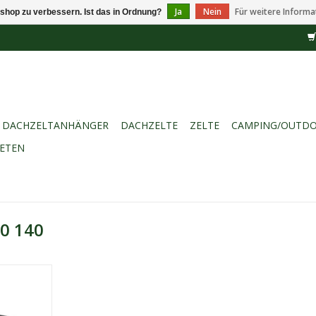
Ja
Nein
Für weitere Informa
shop zu verbessern. Ist das in Ordnung?
DACHZELTANHÄNGER
DACHZELTE
ZELTE
CAMPING/OUTD
IETEN
.0 140
0 140
kauftes
nglebig und
auen.